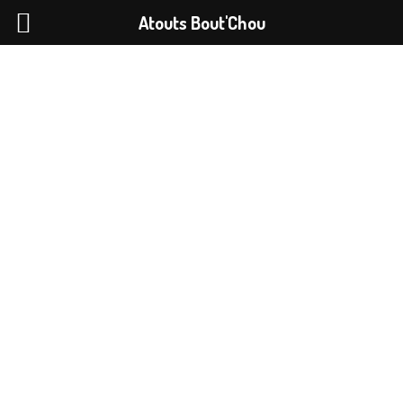
Atouts Bout'Chou
Protégé : Article
réservé aux parents
Ce contenu est protégé par un mot de passe. Pour le voir,
veuillez saisir votre mot de passe ci-dessous :
Mot de passe :